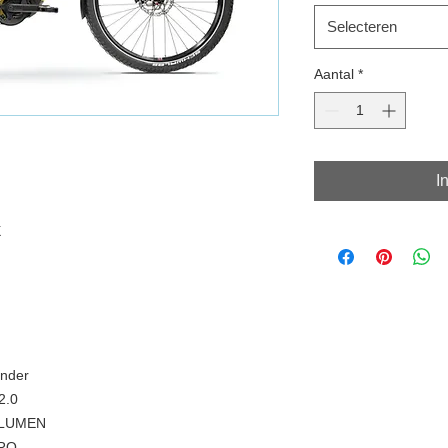
Selecteren
Aantal
*
I
X
nder
2.0
 LUMEN
RO