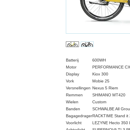
Batterij
600WH
Motor
PERFORMANCE C
Display
Kiox 300
Vork
Mobie 25
Versnellingen
Nexus 5 Riem
Remmen
SHIMANO MT420
Wielen
Custom
Banden
SCHWALBE All Grou
Bagagedrager
RACKTIME Stand it 
Voorlicht
LEZYNE Hecto 350
Achterlicht
SUPERNOVA TL3 P