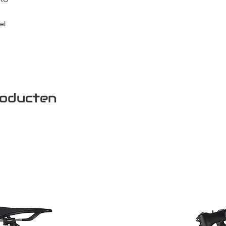
el
roducten