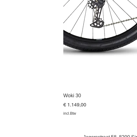
Woki 30
Prijs
€ 1.149,00
incl.Btw