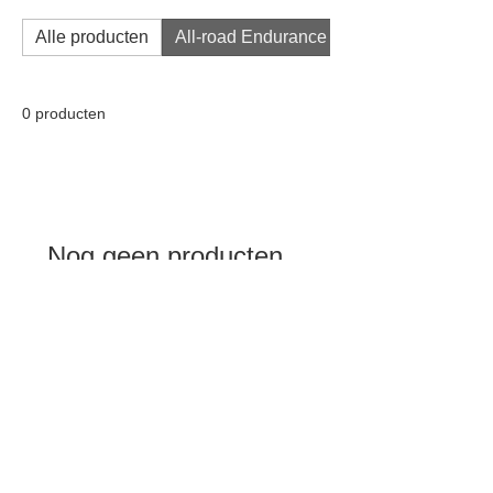
comfort en stabiliteit centraal staan.
Alle producten
All-road Endurance
0 producten
Nog geen producten...
Ondertussen kun je een andere categorie
kiezen om verder te gaan met winkelen.
Jagersstraat 58, 8200 Sint - Michiels
+32 (0) 495 12 86 69