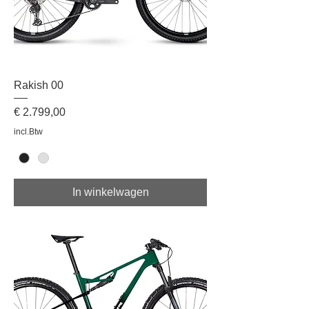
Rakish 00
Prijs
€ 2.799,00
incl.Btw
In winkelwagen