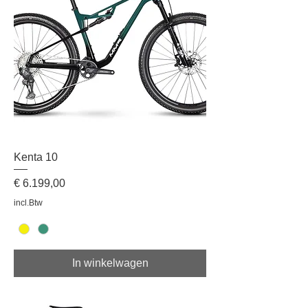
Kenta 10
Prijs
€ 6.199,00
incl.Btw
In winkelwagen