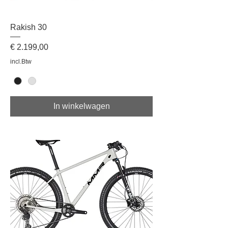
Rakish 30
Prijs
€ 2.199,00
incl.Btw
In winkelwagen