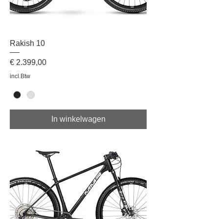
Rakish 10
Prijs
€ 2.399,00
incl.Btw
In winkelwagen