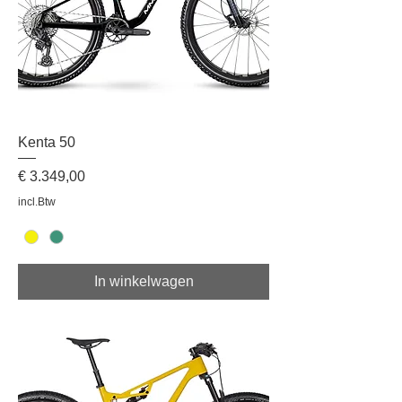
Kenta 50
Prijs
€ 3.349,00
incl.Btw
In winkelwagen