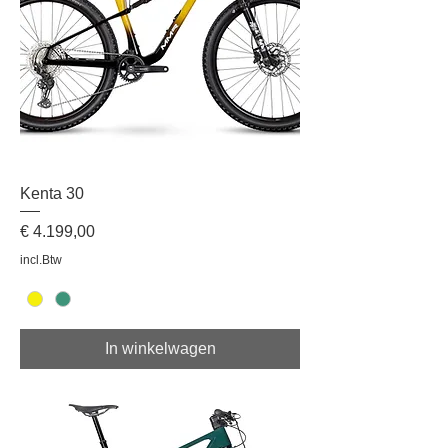
Kenta 30
Prijs
€ 4.199,00
incl.Btw
In winkelwagen