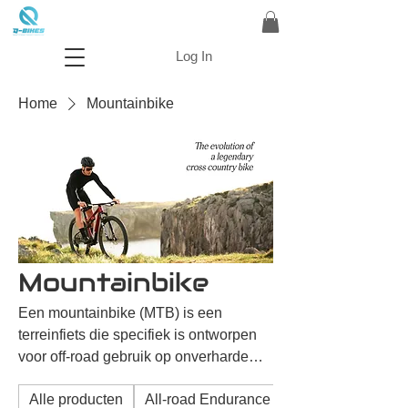
Log In
Home
Mountainbike
Mountainbike
Een mountainbike (MTB) is een
terreinfiets die specifiek is ontworpen
voor off-road gebruik op onverharde
paden en ruw terrein. De keuze voor
Alle producten
All-road Endurance
een model hangt sterk af van je budget,