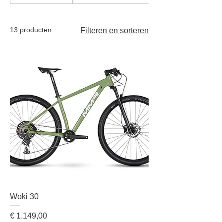
je rijervaring en het type terrein waarop
je wilt rijden.
13 producten
Filteren en sorteren
Woki 30
Prijs
€ 1.149,00