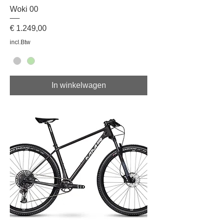
Woki 00
Prijs
€ 1.249,00
incl.Btw
In winkelwagen