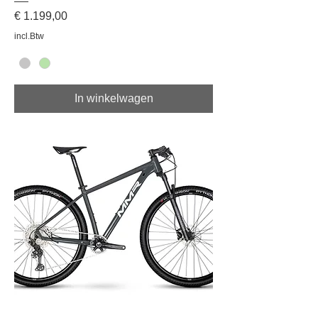
Prijs
€ 1.199,00
incl.Btw
In winkelwagen