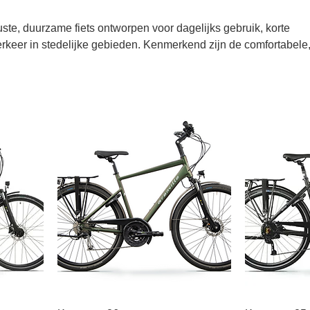
uste, duurzame fiets ontworpen voor dagelijks gebruik, korte
keer in stedelijke gebieden. Kenmerkend zijn de comfortabele
g, onderhoudsarme onderdelen zoals naafversnellingen en een
tandaarduitrusting als verlichting, spatborden en een bagagedrag