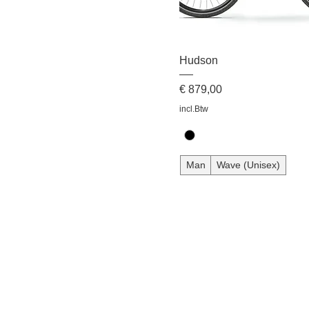
Hudson
Prijs
€ 879,00
incl.Btw
Man
Wave (Unisex)