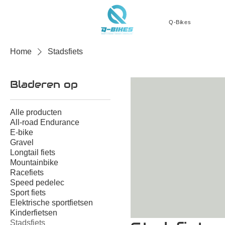
Q-Bikes
Home
Stadsfiets
Bladeren op
Alle producten
All-road Endurance
E-bike
Gravel
Longtail fiets
Mountainbike
Racefiets
Speed pedelec
Sport fiets
Elektrische sportfietsen
Kinderfietsen
Stadsfiets