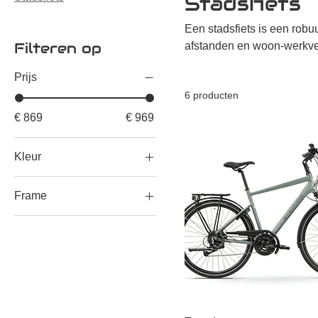
Stadsfiets
Een stadsfiets is een robu
Filteren op
afstanden en woon-werkver
rechtopstaande zithoudin
Prijs
gesloten kettingkast, en s
6 producten
€ 869
€ 969
Kleur
Frame
Man
Wave (Unisex)