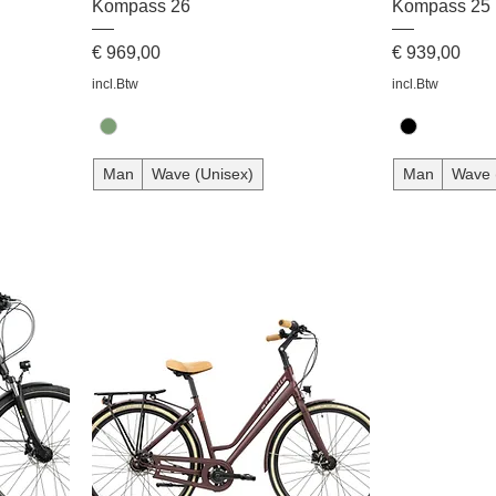
Kompass 26
Kompass 25
Prijs
Prijs
€ 969,00
€ 939,00
incl.Btw
incl.Btw
Man
Wave (Unisex)
Man
Wave 