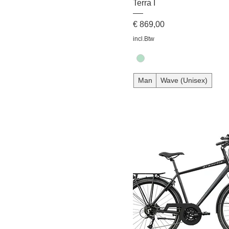
Terra I
Prijs
€ 869,00
incl.Btw
Man
Wave (Unisex)