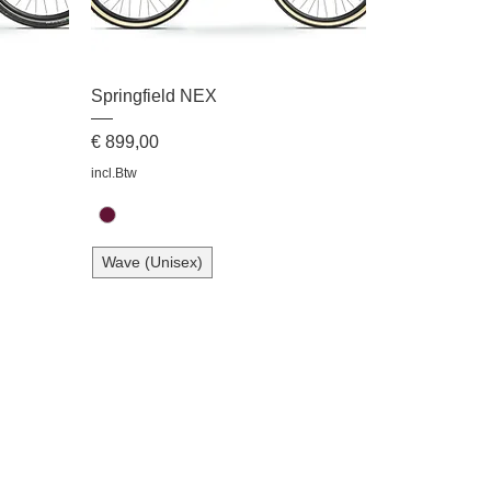
Springfield NEX
Prijs
€ 899,00
incl.Btw
Wave (Unisex)