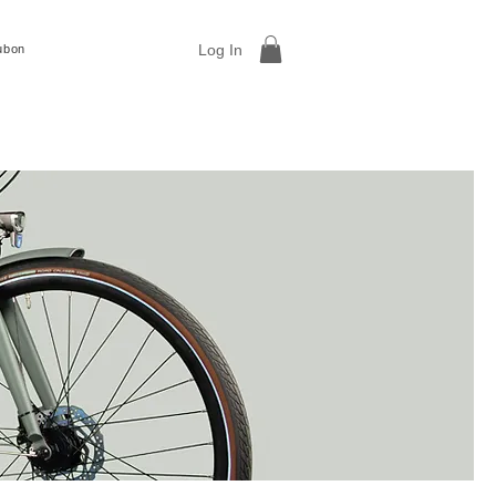
Log In
ubon