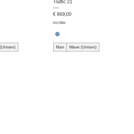
Traffic 21
Prijs
€ 869,00
incl.Btw
(Unisex)
Man
Wave (Unisex)