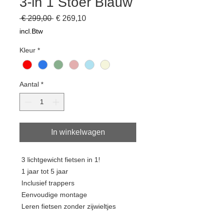
3-in 1 Stoer Blauw
Normale
Verkoopprijs
 € 299,00 
€ 269,10
prijs
incl.Btw
Kleur
*
Aantal
*
In winkelwagen
3 lichtgewicht fietsen in 1!
1 jaar tot 5 jaar
Inclusief trappers
Eenvoudige montage
Leren fietsen zonder zijwieltjes