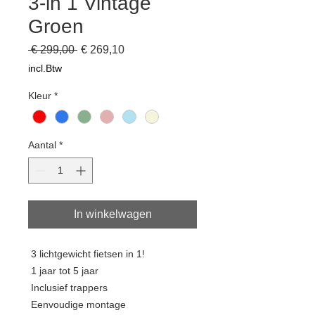
3-in 1 Vintage
Groen
Normale
Verkoopprijs
 € 299,00 
€ 269,10
prijs
incl.Btw
Kleur
*
Aantal
*
In winkelwagen
3 lichtgewicht fietsen in 1!
1 jaar tot 5 jaar
Inclusief trappers
Eenvoudige montage