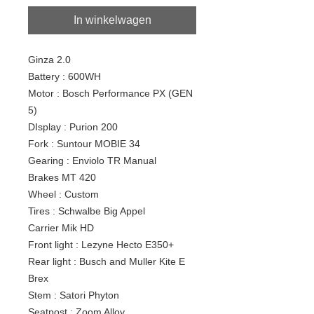
In winkelwagen
Ginza 2.0
Battery : 600WH
Motor : Bosch Performance PX (GEN
5)
DIsplay : Purion 200
Fork : Suntour MOBIE 34
Gearing : Enviolo TR Manual
Brakes MT 420
Wheel : Custom
Tires : Schwalbe Big Appel
Carrier Mik HD
Front light : Lezyne Hecto E350+
Rear light : Busch and Muller Kite E
Brex
Stem : Satori Phyton
Seatpost : Zoom Alloy