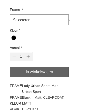
Frame
*
Kleur
*
Aantal
*
In winkelwagen
FRAME
Lady Urban Sport, Man
Urban Sport
FRAME
Black – Matt, CLEARCOAT:
KLEUR
MATT
VORK
HL-CH141