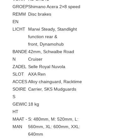
GROEP
Shimano Acera 2×8 speed
REMM
Disc brakes
EN
LICHT
Marwi Steady, Standlight
function rear &
front, Dynamohub
BANDE
42mm, Schwalbe Road
N
Cruiser
ZADEL
Selle Royal Nuvola
SLOT
AXA Ren
ACCES
Alloy chainguard, Racktime
SOIRE
Carrier, SKS Mudguards
S
GEWIC
18 kg
HT
MAAT -
S: 480mm, M: 520mm, L:
MAN
560mm, XL: 600mm, XXL:
640mm