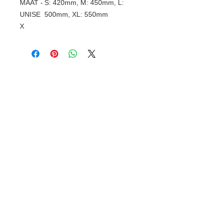
MAAT -
S: 420mm, M: 450mm, L:
UNISE
500mm, XL: 550mm
X
Gerelateerde
producten